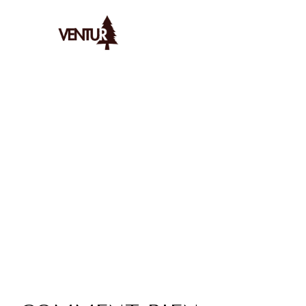
Ventur
/
Bivouac
/
Astuces
/
Astuces Pour Bien Dormir En Bivo
AYMERIC
LE
9/1/2026