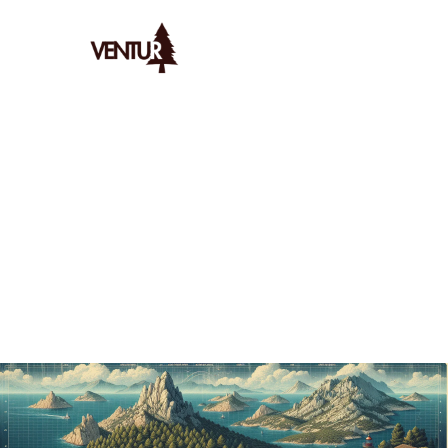
Ventur
/
Bivouac
/
Spots
/
Découvrez Les Meilleurs Spots De 
AYMERIC
LE
14/12/2025