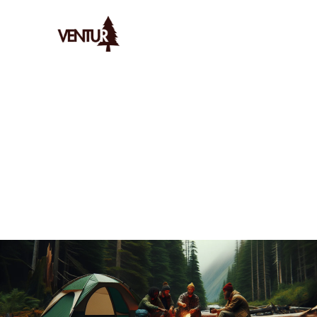
Ventur
/
Bivouac
/
Astuces
/
Bivouac Économique Pour Aventur
AYMERIC
LE
27/12/2025