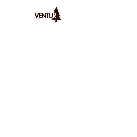
Ventur
/
Bivouac
/
Spots
/
découvrez les meilleurs spots