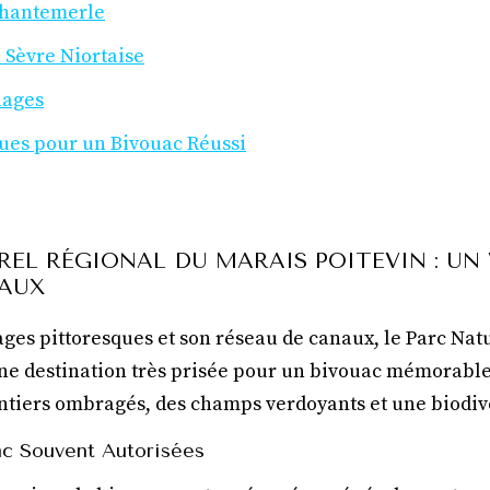
 Chantemerle
a Sèvre Niortaise
llages
ques pour un Bivouac Réussi
UREL RÉGIONAL DU MARAIS POITEVIN : UN
NAUX
ges pittoresques et son réseau de canaux, le Parc Nat
une destination très prisée pour un bivouac mémorable.
ntiers ombragés, des champs verdoyants et une biodive
ac Souvent Autorisées