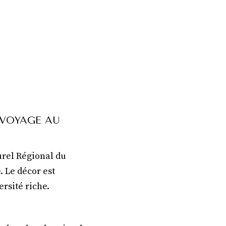
 VOYAGE AU
urel Régional du
 Le décor est
rsité riche.