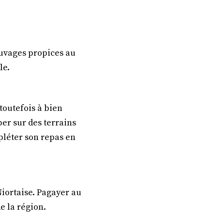
auvages propices au
le.
toutefois à bien
er sur des terrains
mpléter son repas en
Niortaise. Pagayer au
e la région.