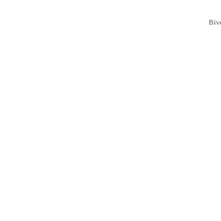
Biv
 de bivouac dans les deux-sèvres