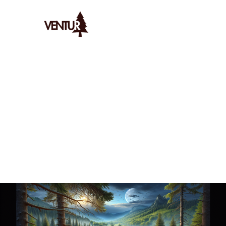
Ventur
/
Bivouac
/
Spots
/
Découvrez Les Meilleurs Endroits P
AYMERIC
LE
3/12/2025