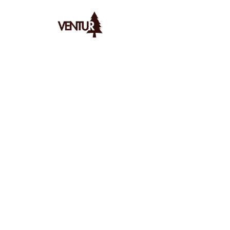
Ventur
/
Bivouac
/
Spots
/
découvrez les meilleurs endro