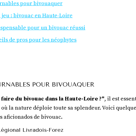
urnables pour bivouaquer
u jeu : bivouac en Haute-Loire
dispensable pour un bivouac réussi
eils de pros pour les néophytes
OURNABLES POUR BIVOUAQUER
 faire du bivouac dans la Haute-Loire ?"
, il est esse
ù la nature déploie toute sa splendeur. Voici quelque
s aficionados de bivouac.
Régional Livradois-Forez