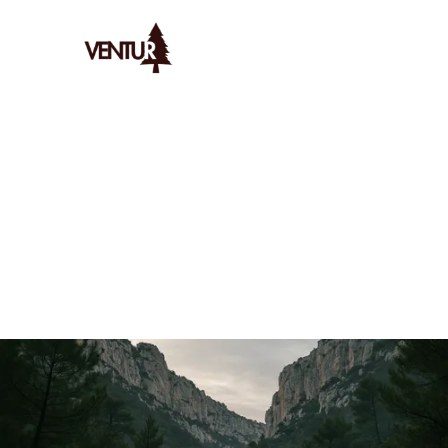
Ventur
/
Bivouac
/
Spots
/
Guide Du Bivouac Dans Le Parc Nat
AYMERIC
LE
13/1/2026