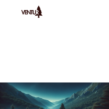
Ventur
/
Bivouac
/
Spots
/
Découvrez Les Meilleurs Spots Pou
AYMERIC
LE
20/12/2025