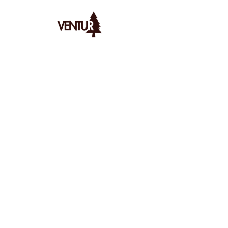
Ventur
/
Bivouac
/
Spots
/
explorez les spots de bivouac
AYMERIC
LE
7/1/2026