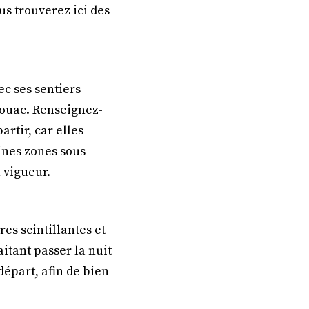
us trouverez ici des
ec ses sentiers
ivouac. Renseignez-
rtir, car elles
aines zones sous
n vigueur.
res scintillantes et
itant passer la nuit
 départ, afin de bien