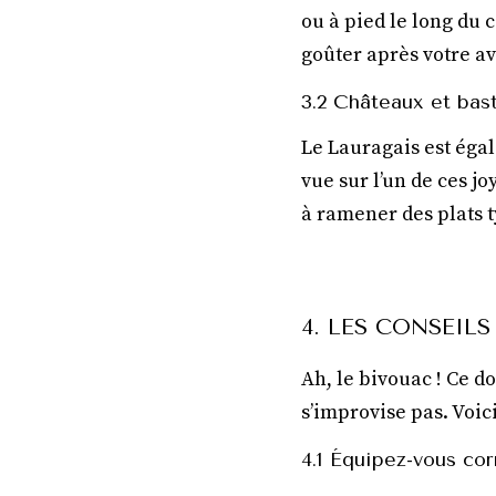
ou à pied le long du 
goûter après votre a
3.2 Châteaux et bas
Le Lauragais est égal
vue sur l’un de ces 
à ramener des plats 
4. LES CONSEIL
Ah, le bivouac ! Ce do
s’improvise pas. Voic
4.1 Équipez-vous co