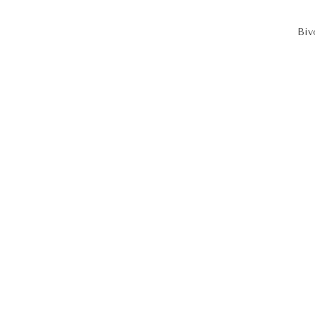
Biv
 près de toulouse