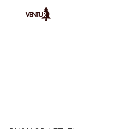
Ventur
/
Bushcraft
/
Techniques
/
Bushcraft En Famille Pour Re
AYMERIC
LE
4/1/2026