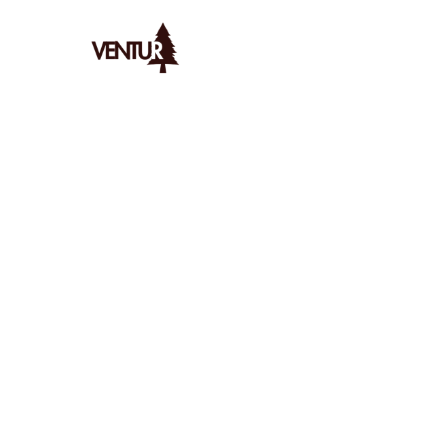
Ventur
/
Bushcraft
/
Techniques
/
Bushcraft Et Pleine Conscie
AYMERIC
LE
4/1/2026