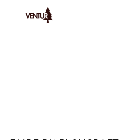
Ventur
/
Bushcraft
/
/
Affrontez Les Défis Du Bushcraft En Zo
AYMERIC
LE
3/1/2026