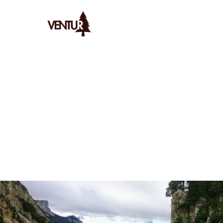
Ventur
/
Bivouac
/
Astuces
/
Faire Du Bivouac Avec Des Enfants
AYMERIC
LE
25/1/2026