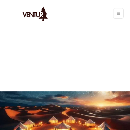
Ventur
/
Bivouac
/
Spots
/
Où Faire Du Bivouac Au Maroc ?
AYMERIC
LE
15/1/2026