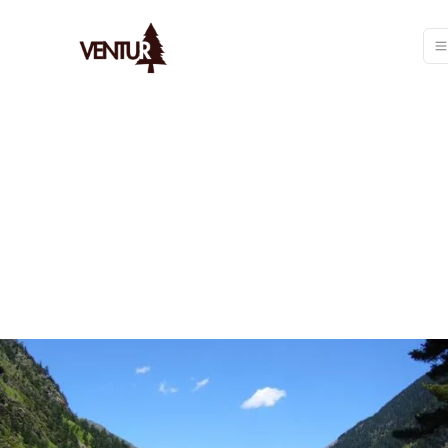
Ventur
/
Bivouac
/
Spots
/
Où Faire Du Bivouac Dans Les Pyrén
AYMERIC
LE
18/1/2026